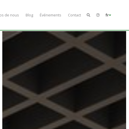
os de nous
Blog
Événements
Contact
fr