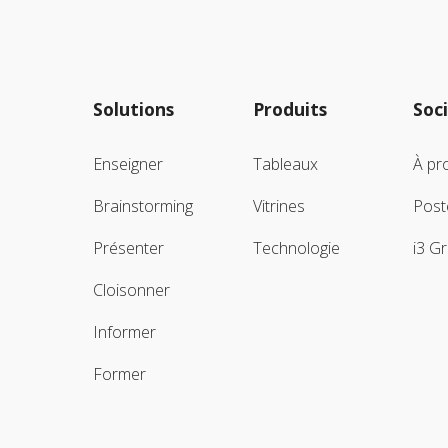
Solutions
Produits
Soc
Enseigner
Tableaux
À pr
Brainstorming
Vitrines
Post
Présenter
Technologie
i3 G
Cloisonner
Informer
Former