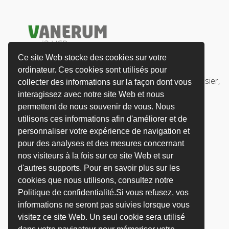
Ce site Web stocke des cookies sur votre
ordinateur. Ces cookies sont utilisés pour
ZAE Les dix Muids Rue Antoine Laurent Lavoisier,
collecter des informations sur la façon dont vous
59770 Marly
interagissez avec notre site Web et nous
permettent de nous souvenir de vous. Nous
info@vanerum.fr
utilisons ces informations afin d'améliorer et de
personnaliser votre expérience de navigation et
+33 3 27 45 60 60
pour des analyses et des mesures concernant
+33 3 27 45 60 70
nos visiteurs à la fois sur ce site Web et sur
d'autres supports. Pour en savoir plus sur les
cookies que nous utilisons, consultez notre
Politique de confidentialité.Si vous refusez, vos
informations ne seront pas suivies lorsque vous
visitez ce site Web. Un seul cookie sera utilisé