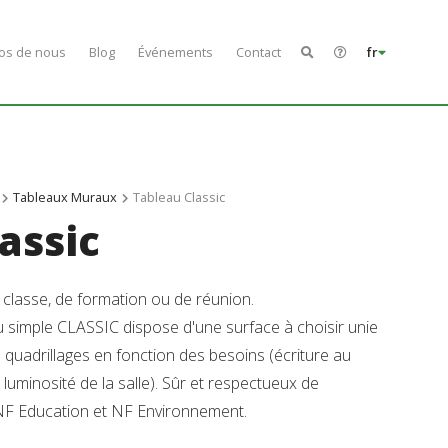
os de nous
Blog
Événements
Contact
fr
Tableaux Muraux
Tableau Classic
assic
e classe, de formation ou de réunion.
eau simple CLASSIC dispose d'une surface à choisir unie
 quadrillages en fonction des besoins (écriture au
, luminosité de la salle). Sûr et respectueux de
ié NF Education et NF Environnement.